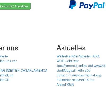
its Kunde? Anmelden
er uns
Aktuelles
alerie
Weltreise Köln-Spanien KStA
llen uns vor
WDR Lokalzeit
casaflamenca online auf www.kö
NGSZEITEN CASAFLAMENCA
stadtMagazin köln-süd
rbindung
Zeitschrift auslese rhein+berg
EBUCH
Flamencozeitschrift Anda
Artikel KStA