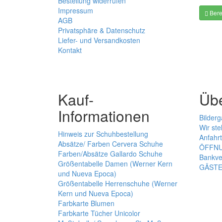
Bestellung widerrufen
Impressum
Bere
AGB
Privatsphäre & Datenschutz
Liefer- und Versandkosten
Kontakt
Kauf-
Üb
Informationen
Bilderg
Wir ste
Hinweis zur Schuhbestellung
Anfahrt
Absätze/ Farben Cervera Schuhe
ÖFFNU
Farben/Absätze Gallardo Schuhe
Bankve
Größentabelle Damen (Werner Kern
GÄST
und Nueva Epoca)
Größentabelle Herrenschuhe (Werner
Kern und Nueva Epoca)
Farbkarte Blumen
Farbkarte Tücher Unicolor