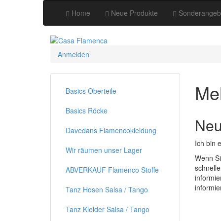
Home
Neue Produkte
Sonderangeb
Anmelden
Mel
Basics Oberteile
Basics Röcke
Neu
Davedans Flamencokleidung
Ich bin 
Wir räumen unser Lager
Wenn Si
schnelle
ABVERKAUF Flamenco Stoffe
informie
informie
Tanz Hosen Salsa / Tango
Tanz Kleider Salsa / Tango