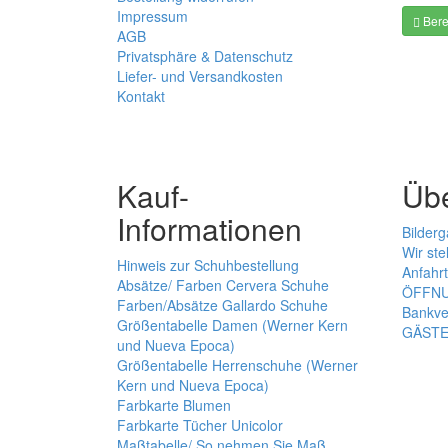
Impressum
Bere
AGB
Privatsphäre & Datenschutz
Liefer- und Versandkosten
Kontakt
Kauf-
Üb
Informationen
Bilderg
Wir ste
Hinweis zur Schuhbestellung
Anfahrt
Absätze/ Farben Cervera Schuhe
ÖFFNU
Farben/Absätze Gallardo Schuhe
Bankve
Größentabelle Damen (Werner Kern
GÄST
und Nueva Epoca)
Größentabelle Herrenschuhe (Werner
Kern und Nueva Epoca)
Farbkarte Blumen
Farbkarte Tücher Unicolor
Maßtabelle/ So nehmen Sie Maß