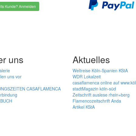
its Kunde? Anmelden
er uns
Aktuelles
alerie
Weltreise Köln-Spanien KStA
llen uns vor
WDR Lokalzeit
casaflamenca online auf www.kö
NGSZEITEN CASAFLAMENCA
stadtMagazin köln-süd
rbindung
Zeitschrift auslese rhein+berg
EBUCH
Flamencozeitschrift Anda
Artikel KStA