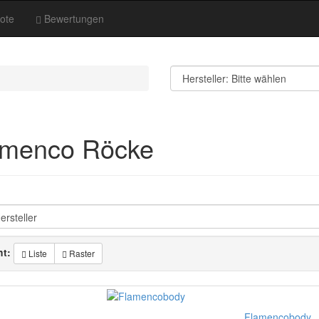
ote
Bewertungen
amenco Röcke
ht:
Liste
Raster
Flamencobody