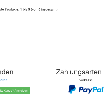
gte Produkte:
1
bis
5
(von
5
insgesamt)
nden
Zahlungsarten
ieren
Vorkasse
its Kunde? Anmelden