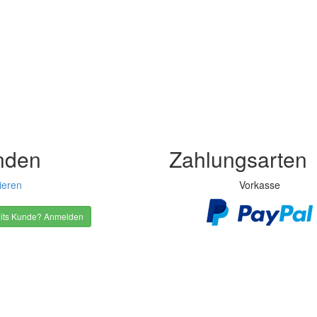
nden
Zahlungsarten
ieren
Vorkasse
its Kunde? Anmelden