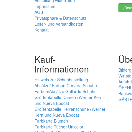
Bestellung widerrufen
Impressum
Bere
AGB
Privatsphäre & Datenschutz
Liefer- und Versandkosten
Kontakt
Kauf-
Üb
Informationen
Bilderg
Wir ste
Hinweis zur Schuhbestellung
Anfahrt
Absätze/ Farben Cervera Schuhe
ÖFFNU
Farben/Absätze Gallardo Schuhe
Bankve
Größentabelle Damen (Werner Kern
GÄST
und Nueva Epoca)
Größentabelle Herrenschuhe (Werner
Kern und Nueva Epoca)
Farbkarte Blumen
Farbkarte Tücher Unicolor