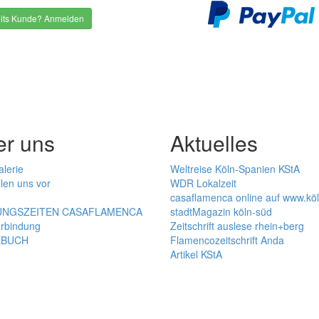
its Kunde? Anmelden
er uns
Aktuelles
alerie
Weltreise Köln-Spanien KStA
llen uns vor
WDR Lokalzeit
casaflamenca online auf www.kö
NGSZEITEN CASAFLAMENCA
stadtMagazin köln-süd
rbindung
Zeitschrift auslese rhein+berg
EBUCH
Flamencozeitschrift Anda
Artikel KStA