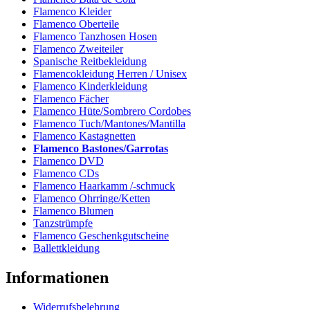
Flamenco Kleider
Flamenco Oberteile
Flamenco Tanzhosen Hosen
Flamenco Zweiteiler
Spanische Reitbekleidung
Flamencokleidung Herren / Unisex
Flamenco Kinderkleidung
Flamenco Fächer
Flamenco Hüte/Sombrero Cordobes
Flamenco Tuch/Mantones/Mantilla
Flamenco Kastagnetten
Flamenco Bastones/Garrotas
Flamenco DVD
Flamenco CDs
Flamenco Haarkamm /-schmuck
Flamenco Ohrringe/Ketten
Flamenco Blumen
Tanzstrümpfe
Flamenco Geschenkgutscheine
Ballettkleidung
Informationen
Widerrufsbelehrung