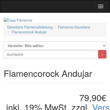
Toggl
Navig
Davedans Flamencokleidung
Flamenco Davedans
Flamencorock Andujar
Flamencorock Andujar
79,90€
inkl. 19% MwSt. zzgl.
Ver