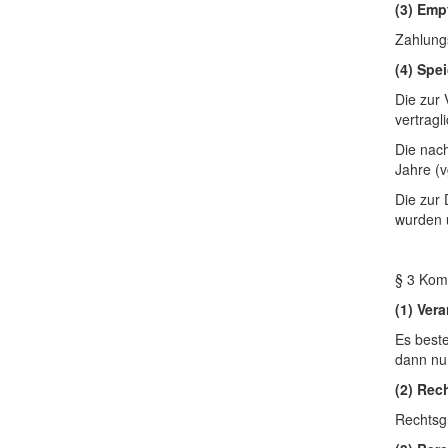
(3) Emp
Zahlungs
(4) Spe
Die zur 
vertragl
Die nach
Jahre (v
Die zur
wurden 
§ 3 Kom
(1) Ver
Es best
dann nur
(2) Rec
Rechtsgr