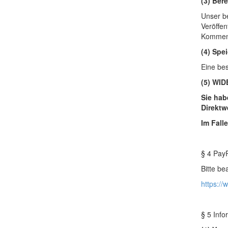
(3) Ber
Unser be
Veröffen
Komment
(4) Spe
Eine bes
(5) WI
Sie hab
Direktw
Im Fall
§ 4 Pay
Bitte be
https://
§ 5 Info