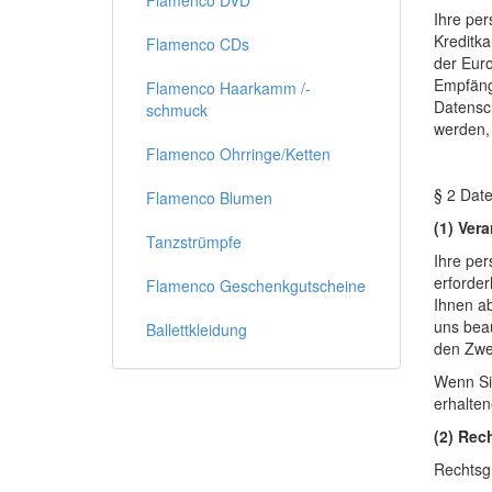
Flamenco DVD
Ihre pe
Kreditk
Flamenco CDs
der Euro
Empfänge
Flamenco Haarkamm /-
Datensch
schmuck
werden, 
Flamenco Ohrringe/Ketten
§ 2 Date
Flamenco Blumen
(1) Ver
Tanzstrümpfe
Ihre per
erforder
Flamenco Geschenkgutscheine
Ihnen ab
uns beau
Ballettkleidung
den Zwec
Wenn Sie
erhalte
(2) Rec
Rechtsgr