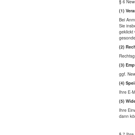
§ 6 News
(1) Ver
Bei Anme
Sie insb
geklickt
gesonder
(2) Rec
Rechtsgr
(3) Emp
ggf. New
(4) Spe
Ihre E-M
(5) Wid
Ihre Ein
dann kö
§ 7 Ihre