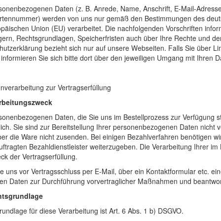
rsonenbezogenen Daten (z. B. Anrede, Name, Anschrift, E-Mail-Adress
artennummer) werden von uns nur gemäß den Bestimmungen des deuts
päischen Union (EU) verarbeitet. Die nachfolgenden Vorschriften inf
rn, Rechtsgrundlagen, Speicherfristen auch über Ihre Rechte und den
utzerklärung bezieht sich nur auf unsere Webseiten. Falls Sie über Lin
informieren Sie sich bitte dort über den jeweiligen Umgang mit Ihren D
nverarbeitung zur Vertragserfüllung
arbeitungszweck
sonenbezogenen Daten, die Sie uns im Bestellprozess zur Verfügung ste
lich. Sie sind zur Bereitstellung Ihrer personenbezogenen Daten nicht ve
er die Ware nicht zusenden. Bei einigen Bezahlverfahren benötigen wir
ftragten Bezahldienstleister weiterzugeben. Die Verarbeitung Ihrer im
k der Vertragserfüllung.
 uns vor Vertragsschluss per E-Mail, über ein Kontaktformular etc. ein
nen Daten zur Durchführung vorvertraglicher Maßnahmen und beantwort
htsgrundlage
undlage für diese Verarbeitung ist Art. 6 Abs. 1 b) DSGVO.