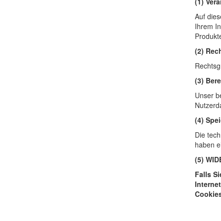
(1) Ver
Auf dies
Ihrem I
Produkt
(2) Rec
Rechtsgr
(3) Ber
Unser be
Nutzerda
(4) Spe
Die tec
haben ei
(5) WI
Falls S
Interne
Cookies