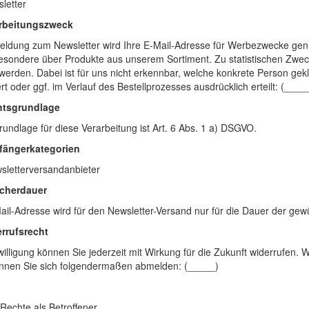
letter
arbeitungszweck
ldung zum Newsletter wird Ihre E-Mail-Adresse für Werbezwecke genut
esondere über Produkte aus unserem Sortiment. Zu statistischen Zwec
 werden. Dabei ist für uns nicht erkennbar, welche konkrete Person gek
t oder ggf. im Verlauf des Bestellprozesses ausdrücklich erteilt: (____
htsgrundlage
undlage für diese Verarbeitung ist Art. 6 Abs. 1 a) DSGVO.
fängerkategorien
sletterversandanbieter
icherdauer
ail-Adresse wird für den Newsletter-Versand nur für die Dauer der g
errufsrecht
willigung können Sie jederzeit mit Wirkung für die Zukunft widerrufen. 
nnen Sie sich folgendermaßen abmelden: (_____)
 Rechte als Betroffener