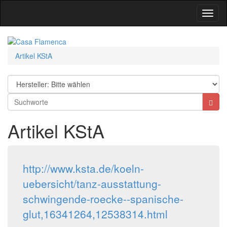
Toggl
Navig
Artikel KStA
Artikel KStA
http://www.ksta.de/koeln-
uebersicht/tanz-ausstattung-
schwingende-roecke--spanische-
glut,16341264,12538314.html