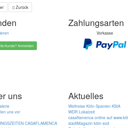
er
Zurück
nden
Zahlungsarten
ieren
Vorkasse
its Kunde? Anmelden
er uns
Aktuelles
alerie
Weltreise Köln-Spanien KStA
llen uns vor
WDR Lokalzeit
casaflamenca online auf www.kö
NGSZEITEN CASAFLAMENCA
stadtMagazin köln-süd