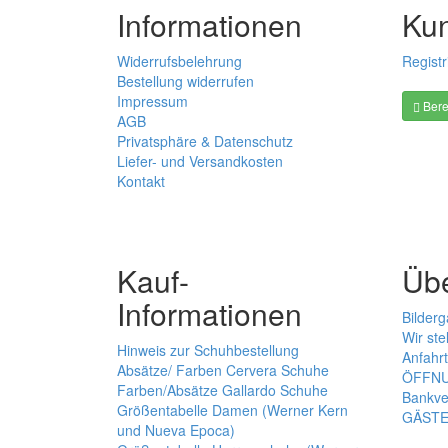
Informationen
Ku
Widerrufsbelehrung
Registr
Bestellung widerrufen
Impressum
Bere
AGB
Privatsphäre & Datenschutz
Liefer- und Versandkosten
Kontakt
Kauf-
Üb
Informationen
Bilderg
Wir ste
Hinweis zur Schuhbestellung
Anfahrt
Absätze/ Farben Cervera Schuhe
ÖFFNU
Farben/Absätze Gallardo Schuhe
Bankve
Größentabelle Damen (Werner Kern
GÄST
und Nueva Epoca)