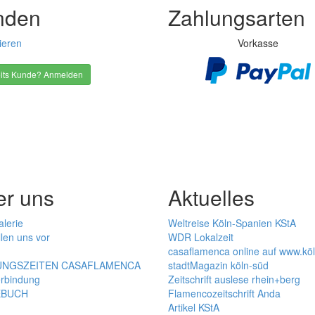
nden
Zahlungsarten
ieren
Vorkasse
its Kunde? Anmelden
er uns
Aktuelles
alerie
Weltreise Köln-Spanien KStA
llen uns vor
WDR Lokalzeit
casaflamenca online auf www.kö
NGSZEITEN CASAFLAMENCA
stadtMagazin köln-süd
rbindung
Zeitschrift auslese rhein+berg
EBUCH
Flamencozeitschrift Anda
Artikel KStA