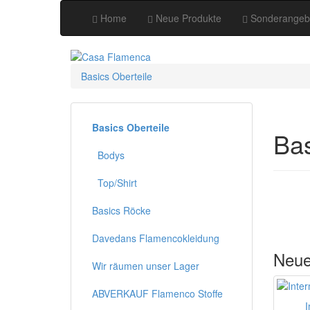
Home
Neue Produkte
Sonderangeb
Basics Oberteile
Basics Oberteile
Bas
Bodys
Top/Shirt
Basics Röcke
Davedans Flamencokleidung
Neue
Wir räumen unser Lager
ABVERKAUF Flamenco Stoffe
I